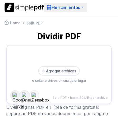
simple
pdf
Herramientas
Home
Split PDF
Dividir PDF
Agregar archivos
o soltar archivos en cualquier lugar
Solo PDF • hasta 30 MB por archivo
Divida páginas PDF en línea de forma gratuita:
separe un PDF en varios documentos por rango o