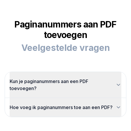
Paginanummers aan PDF
toevoegen
Veelgestelde vragen
Kun je paginanummers aan een PDF
toevoegen?
Ja, met onze gratis online tool voeg je eenvoudig
Hoe voeg ik paginanummers toe aan een PDF?
paginanummers toe.
Upload je PDF, kies de positie en het bereik, klik
op ‘Paginanummers toevoegen’ en download het