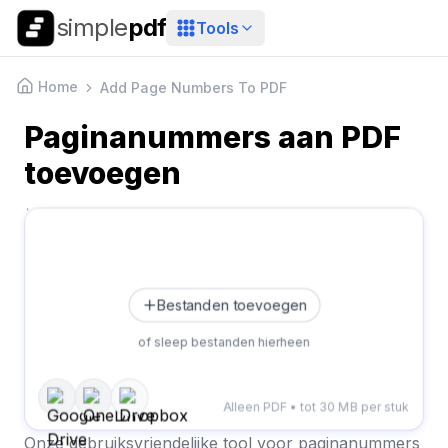
simple
pdf
Tools
Home
Add Page Numbers To PDF
Paginanummers aan PDF
toevoegen
Bestanden toevoegen
of sleep bestanden hierheen
Alleen PDF • tot 30 MB per stuk
Onze gebruiksvriendelijke tool voor paginanummers