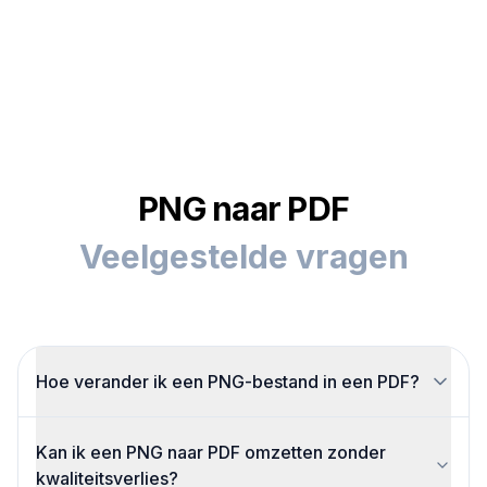
PNG naar PDF
Veelgestelde vragen
Hoe verander ik een PNG-bestand in een PDF?
Om een PNG-bestand naar PDF te veranderen,
Kan ik een PNG naar PDF omzetten zonder
upload je je afbeelding in deze PNG naar PDF
kwaliteitsverlies?