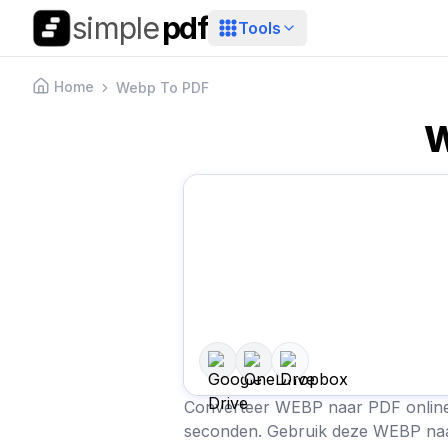
simple
pdf
Tools
Home
Webp To PDF
W
Converteer WEBP naar PDF online
seconden. Gebruik deze WEBP na