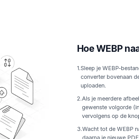
Hoe WEBP naar
1
.
Sleep je WEBP-bestan
converter bovenaan dez
uploaden.
2
.
Als je meerdere afbee
gewenste volgorde (ind
vervolgens op de kno
3
.
Wacht tot de WEBP na
daarna je nieuwe PDF