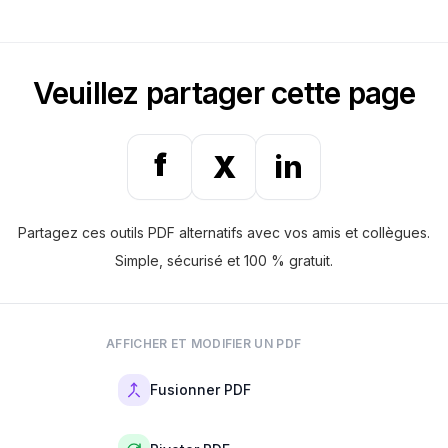
sont idéales pour les pages web, les aperçus
d’applications, les réseaux sociaux et partout où
des fichiers plus légers améliorent les
Veuillez partager cette page
performances.
f
X
in
Partagez ces outils PDF alternatifs avec vos amis et collègues.
Simple, sécurisé et 100 % gratuit.
AFFICHER ET MODIFIER UN PDF
Fusionner PDF