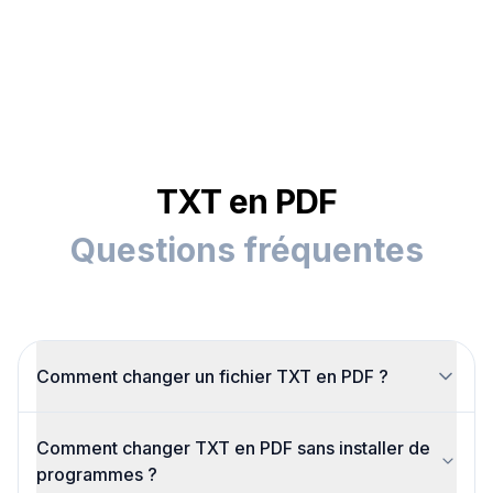
TXT en PDF
Questions fréquentes
Comment changer un fichier TXT en PDF ?
Importez votre fichier .txt dans ce convertisseur
Comment changer TXT en PDF sans installer de
TXT en PDF, appuyez sur “Convertir en PDF” et
programmes ?
téléchargez le résultat. C’est tout ce dont vous