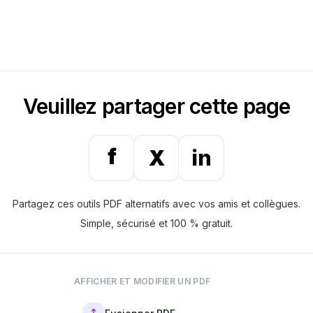
Oui. Vous pouvez utiliser ce convertisseur TXT
d’origine est clairement structuré avant de
en PDF en ligne sur smartphones et tablettes
convertir le texte en PDF.
comme sur un ordinateur. Ouvrez-le dans votre
navigateur mobile, importez votre fichier TXT et
convertissez-le en PDF.
Veuillez partager cette page
f
X
in
Partagez ces outils PDF alternatifs avec vos amis et collègues.
Simple, sécurisé et 100 % gratuit.
AFFICHER ET MODIFIER UN PDF