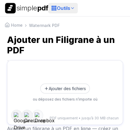
simple
pdf
Outils
Home
Watermark PDF
Ajouter un Filigrane à un
PDF
Ajouter des fichiers
ou déposez des fichiers n’importe où
PDF uniquement • jusqu’à 30 MB chacun
Ajoutez un filigrane à un PDF en ligne — créez un