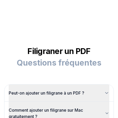
Filigraner un PDF
Questions fréquentes
Peut-on ajouter un filigrane à un PDF ?
Oui. Téléversez le fichier, tapez le texte
Comment ajouter un filigrane sur Mac
(SAMPLE, BROUILLON, CONFIDENTIEL),
gratuitement ?